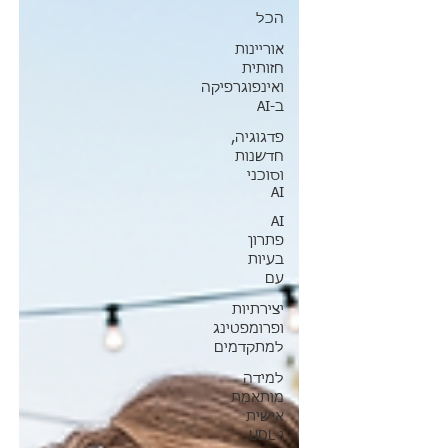
הכל
אוריינות
חזותית
ואינפוגרפיקה
ב-AI
פדגוגיה,
חדשנות
וסוכני
AI
AI
פתרון
בעיות
עם
יצירתיות
ופרומפטינג
למתקדמים
למידה
מותאמת
אישית
ו-UDL