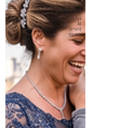
מדריכי
NotebookLM
דור ה-
AI
(הורים
וילדים)