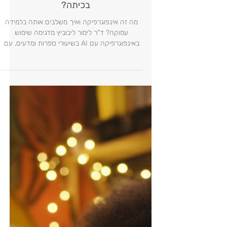
אז מהי אינפוגרפיקה – ואיך יצירה
שלה עם AI מעמיקה את הלמידה
בכיתה?
מה זה אינפוגרפיקה ואיך משלבים אותה בלמידה
עמוקה? ד"ר לימור ליבוביץ מדגימה שימוש
באינפוגרפיקה עם AI בשיעורי ספרות ומדעים, עם
כלים כמו NotebookLM, Napkin, Gamma ו-
Gemini, ורעיונות לפעילויות ביקורתיות ואחראיות
בכיתה.