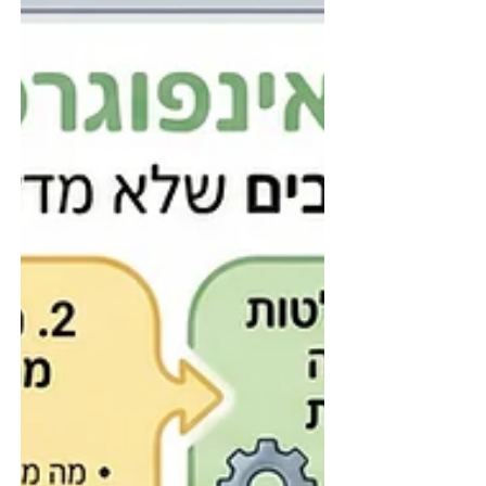
חוסר שקט, ותחושה שהימים פשוט נמרחים. אבל
אולי השאלה המרכזית של הקיץ היא לא איך
מעסיקים ילדים. אלא איך שומרים דווקא עכשיו על
משהו שקל מאוד לאבד בתוך שגרה עמוסה,
דרישות, משימות ולחץ: היצירתיות. אני לא מתכוונת
רק ליצירה במובן של ציור, גזירה או עוד פעילות.אני
מתכוונת ליכולת של ילד להרגיש שיש לו רעיון משלו,
לנסות