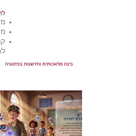
לה
מד
מדר
​ק
לח
בינה מלאכותית וחדשנות בפדגוגיה