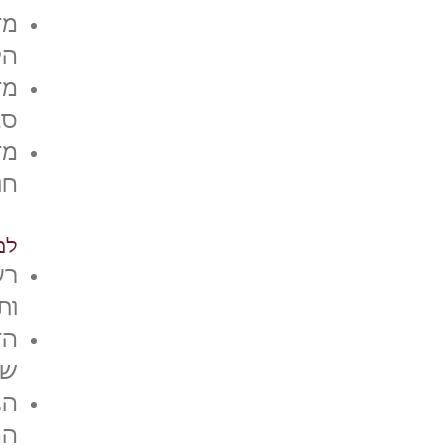
מד
הל
מד
סב
חו
למ
רע
ות
הד
שק
הצ
הח