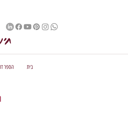
חינ
בית
הספר דור 
ה