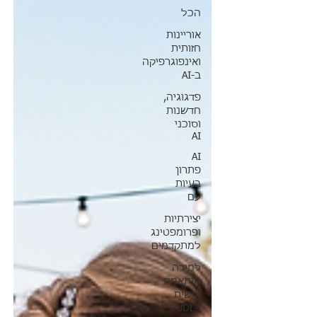
הכל
אוריינות
חזותית
ואינפוגרפיקה
ב-AI
פדגוגיה,
חדשנות
וסוכני
AI
AI
פתרון
בעיות
עם
יצירתיות
ופרומפטינג
למתקדמים
למידה
מותאמת
אישית
ו-UDL