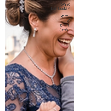
מדריכי
NotebookLM
דור ה-
AI
(הורים
וילדים)